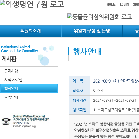
메인메뉴 바로가기
컨텐츠 바로가기
위원회소개
위원회 구성 및 운영
행사안내
게시판
공지사항
서식 자료실
제 목
2021-08-31(화) 스마트
행사안내
작성자
이수희
교육안내
행사기간
2021/08/31~2021/08/31
첨부파일
1.
스마트심포지엄포스터(최종)
'2021년 스마트 임상시험 플랫폼 기반 
안녕하십니까 보건산업진흥원 스마트 임상시
관심있는 분들의 많은 참석 부탁드립니다.